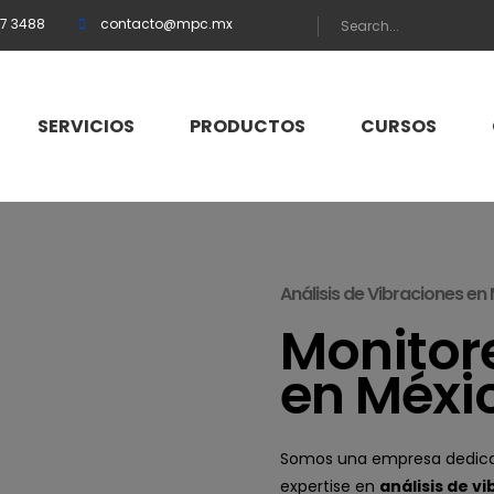
57 3488
contacto@mpc.mx
SERVICIOS
PRODUCTOS
CURSOS
Análisis de Vibraciones e
Monitor
en Méxi
Somos una empresa dedic
expertise en
análisis de v