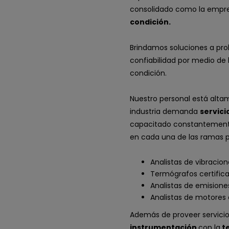
consolidado como la empre
condición.
Brindamos soluciones a p
confiabilidad por medio de
condición.
Nuestro personal está alt
industria demanda
servici
capacitado constantemente
en cada una de las ramas 
Analistas de vibraciones 
Termógrafos certificad
Analistas de emisiones
Analistas de motores e
Además de proveer servicio
instrumentación
con la
te