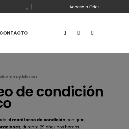
Acceso a Orios
CONTACTO
n Monterrey México
eo de condición
co
ada al
monitoreo de condición
con gran
ibraciones
, durante 29 años nos hemos