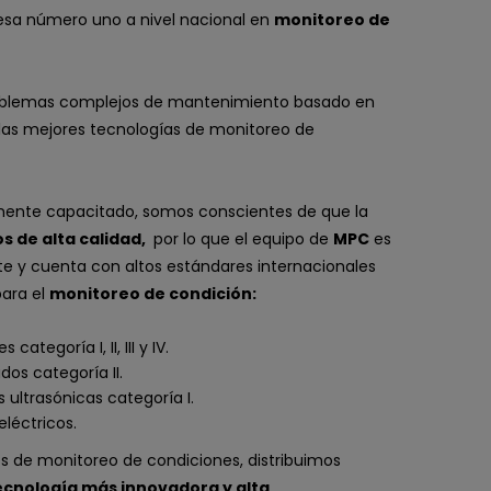
sa número uno a nivel nacional en
monitoreo de
roblemas complejos de mantenimiento basado en
 las mejores tecnologías de monitoreo de
amente capacitado, somos conscientes de que la
os de alta calidad,
por lo que el equipo de
MPC
es
 y cuenta con altos estándares internacionales
para el
monitoreo de condición:
categoría I, II, III y IV.
os categoría II.
 ultrasónicas categoría I.
léctricos.
s de monitoreo de condiciones, distribuimos
cnología más innovadora y alta